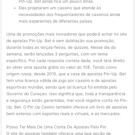
Pin-Up. Bet ainda fica um pouco atrás.
Eles projetaram um cassino que atende às
necessidades dos frequentadores de cassinos ainda
mais experientes de diferentes países.
Uma de promoções mais inovadores que poderá achar no site
de apostas Pin-Up. Bet é sem dubitação sua promoção,
durante todas as terças-feiras, de quizzes. Nesse dia da
semana, serão lançadas 3 perguntas, com um tema
específico. Por cada resposta correta dada, você terá direito
an obter uma aposta grátis no valor do 10€. Tendo como
origem russa, desde 2015, que a casa de apostas Pin-Up. Bet
tem uma licença válida de jogo por cassino e de apostas
esportivas mundial, sendo que tal licença foi emitida pelo
Governo do Curaçao. Isso significa que, toda a transparência
e segurança estão garantidas, mal você registre conta no Pin-
Up. Bet. O Pin Up Casino também oferece um livro de apostas
bem extenso com esportes reais e virtuais, e as mercados.
Posso Ter Mais De Uma Conta De Apostas Pelo Pin
O site do apostas também oferece uma boa opção de