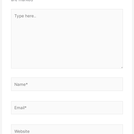
Type
here..
Name*
Email*
Website