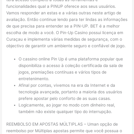
funcionalidades qual a PINUP oferece aos seus usuários.
Vamos responder an estas e a várias outras neste artigo de
avaliação. Então continue lendo para ter lindas as informações
de que precisa para entender se a PIN-UP. BET é a melhor
escolha de modo a você. O Pin-Up Casino possui licença em
Curaçau e implementa várias medidas de segurança, com o
objectivo de garantir um ambiente seguro e confiável de jogo.
O cassino online Pin Up é uma plataforma popular que
disponibiliza o acesso à coleção certificada da sala de
jogos, premiações contínuas e vários tipos de
entretenimento.
Afinal por contas, vivemos na era da Internet e da
tecnologia avançada, portanto a maioria dos usuários
prefere apostar pelo conforto de as suas casas.
Logicamente, ao jogar no modo com dinheiro real,
também não existe qualquer tipo do interrupção.
REEMBOLSO EM APOSTAS MÚLTIPLAS – Uman opção de
reembolso por Múltiplas apostas permite que você possua o