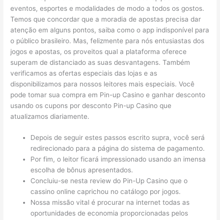
eventos, esportes e modalidades de modo a todos os gostos.
Temos que concordar que a moradia de apostas precisa dar
atenção em alguns pontos, saiba como o app indisponível para
o público brasileiro. Mas, felizmente para nós entusiastas dos
jogos e apostas, os proveitos qual a plataforma oferece
superam de distanciado as suas desvantagens. Também
verificamos as ofertas especiais das lojas e as
disponibilizamos para nossos leitores mais especiais. Você
pode tomar sua compra em Pin-up Casino e ganhar desconto
usando os cupons por desconto Pin-up Casino que
atualizamos diariamente.
Depois de seguir estes passos escrito supra, você será
redirecionado para a página do sistema de pagamento.
Por fim, o leitor ficará impressionado usando an imensa
escolha de bônus apresentados.
Concluiu-se nesta review do Pin-Up Casino que o
cassino online caprichou no catálogo por jogos.
Nossa missão vital é procurar na internet todas as
oportunidades de economia proporcionadas pelos