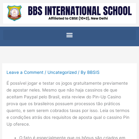
Skip
to
content
Leave a Comment
/
Uncategorized
/ By
BBSIS
É possível jogar e testar os jogos gratuitamente previamente
de apostar neles. Mesmo que não haja cassinos de que
aceitam Paypal pelo Brasil, esta review do Pin-Up Casino
prova que os brasileiros possuem processos tão práticos
quanto, e sem serem cobrados taxas por isso. Leia os termos
e condições atrás dos requisitos de aposta qual o cassino Pin
Up oferece.
O fato é especialmente que os bônus são criados em