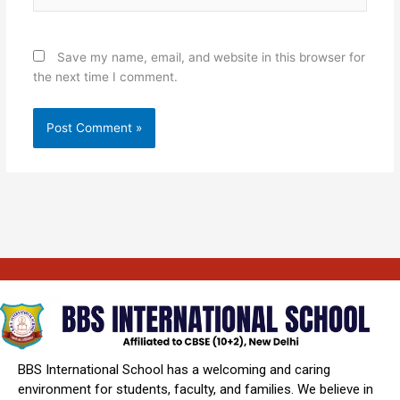
Save my name, email, and website in this browser for
the next time I comment.
BBS International School has a welcoming and caring
environment for students, faculty, and families. We believe in