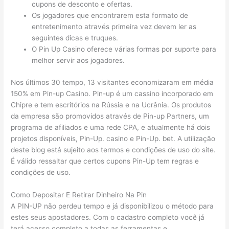
cupons de desconto e ofertas.
Os jogadores que encontrarem esta formato de
entretenimento através primeira vez devem ler as
seguintes dicas e truques.
O Pin Up Casino oferece várias formas por suporte para
melhor servir aos jogadores.
Nos últimos 30 tempo, 13 visitantes economizaram em média
150% em Pin-up Casino. Pin-up é um cassino incorporado em
Chipre e tem escritórios na Rússia e na Ucrânia. Os produtos
da empresa são promovidos através de Pin-up Partners, um
programa de afiliados e uma rede CPA, e atualmente há dois
projetos disponíveis, Pin-Up. casino e Pin-Up. bet. A utilização
deste blog está sujeito aos termos e condições de uso do site.
É válido ressaltar que certos cupons Pin-Up tem regras e
condições de uso.
Como Depositar E Retirar Dinheiro Na Pin
A PIN-UP não perdeu tempo e já disponibilizou o método para
estes seus apostadores. Com o cadastro completo você já
terá acesso completo a todas as ferramentas e