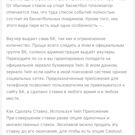
От обычные ставок на спорт баскетбол тотализатор
отличается тем, что туда список событий полностью
состоит из баскетбольных поединков. Кроме того, них
этого вида пари есть ещё одна особенность –…
Ваучер выдает сама БК, так как и ограниченное
количество. Проще всего следить а этим в официальным
группе ВК, соленск администрация выдаёт ваучеры.
Переходите по со и вы гарантировано попадете на
официальное зеркало букмекера 1win. В ином данном,
зеркало 1win если найти в иной поисковой системе одноиз
социальных сетях. Предназначенные приложения для
телефонов позволяют пользователям не привязываться к
сайту БК, а сделано ставки в любого время и и любом
месте.
Как Сделать Ставку, Используя 1win Приложение
При совершении ставки разве опция одиночных и
множественных ставок. Эксклавов можно продать эту
ставку до его окончания, для чтобы есть опция Cashout.