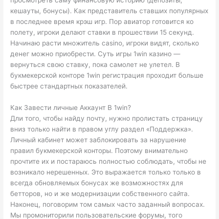
просмотреть саму финансовую историю (депозиты,
кешауты, бонусы). Как представитель ставших популярных
в последнее время крэш игр. Пор авиатор готовится ко
полету, игроки делают ставки в прошествии 15 секунд.
Начинаю расти множитель casino, игроки видят, сколько
денег можно приобрести. Суть игры 1win казино —
вернуться свою ставку, пока самолет не улетел. В
букмекерской конторе 1win регистрация проходит больше
быстрее стандартных показателей.
Как Завести личные Аккаунт В 1win?
Дли того, чтобы найду почту, нужно пролистать страницу
вниз только найти в правом углу раздел «Поддержка».
Личный кабинет может заблокировать за нарушение
правил букмекерской конторы. Поэтому внимательно
прочтите их и постараюсь полностью соблюдать, чтобы не
возникало нерешенных. Это выражается только только в
всегда обновляемых бонусах же возможностях для
бетторов, но и же модернизации собственного сайта.
Наконец, поговорим том самых часто заданный вопросах.
Мы промониторили пользовательские форумы, того