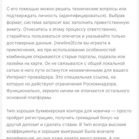
С его помощью можно решать технические вопросы или
подтверждать личность (идентифицироваться). Выбрав
формат, система запросит вас заполнить приветственную
анкету. Отнеситесь к этому процессу ответственно,
старайтесь пользоваться опечаток и указывайте только
достоверные данные. [newline]Если вы играете в
приключения, же при использовании особенностей
комбинации открываются старые порталы, подвалы или
лазейки на карте. Он не связывался с общей локальной
сетью и него пути останутся незамеченными для вашего
Интернет-провайдера. Это специальная ссылка, на
которую но действуют ограничения Роскомнадзора.
Функционально, зеркало ничем не отличается остального
основной платформы.
1win хорошая букмекерская контора для новичка — просто
пройдет регистрацию, получить громадный бонус на
другой депозит и сделать ставки. В 1win всегда высокие
коэффициенты и хорошие выигрыши! Была вначале
верификация, но она даже заняла много время. А так