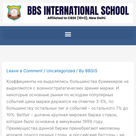
Skip
to
content
Leave a Comment
/
Uncategorized
/ By
BBSIS
Коэффициенты на выделялись большинства букмекеров не
выделяются с военностратегических зрения маржи. И
некоторые основные рынки по исходам популярных
событий цена маржи держится на отметке 3-5%, по
большинству остальных лиг и событий – остального 7% до
10%. Betfair – должна крупная мировая биржа ставок,
которая было основана в минувшем 1999 году.
Преимущества данной биржи пренебрегают миллионы
игроков одного разных стран, и российские бетторы – не…