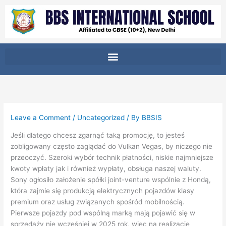
Skip
to
content
Leave a Comment
/
Uncategorized
/ By
BBSIS
Jeśli dlatego chcesz zgarnąć taką promocję, to jesteś
zobligowany często zaglądać do Vulkan Vegas, by niczego nie
przeoczyć. Szeroki wybór technik płatności, niskie najmniejsze
kwoty wpłaty jak i również wypłaty, obsługa naszej waluty.
Sony ogłosiło założenie spółki joint-venture wspólnie z Hondą,
która zajmie się produkcją elektrycznych pojazdów klasy
premium oraz usług związanych spośród mobilnością.
Pierwsze pojazdy pod wspólną marką mają pojawić się w
sprzedaży nie wcześniej w 2025 rok, więc na realizację