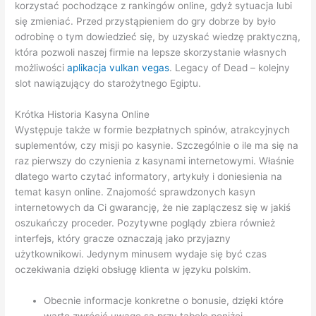
korzystać pochodzące z rankingów online, gdyż sytuacja lubi
się zmieniać. Przed przystąpieniem do gry dobrze by było
odrobinę o tym dowiedzieć się, by uzyskać wiedzę praktyczną,
która pozwoli naszej firmie na lepsze skorzystanie własnych
możliwości
aplikacja vulkan vegas
. Legacy of Dead – kolejny
slot nawiązujący do starożytnego Egiptu.
Krótka Historia Kasyna Online
Występuje także w formie bezpłatnych spinów, atrakcyjnych
suplementów, czy misji po kasynie. Szczególnie o ile ma się na
raz pierwszy do czynienia z kasynami internetowymi. Właśnie
dlatego warto czytać informatory, artykuły i doniesienia na
temat kasyn online. Znajomość sprawdzonych kasyn
internetowych da Ci gwarancję, że nie zaplączesz się w jakiś
oszukańczy proceder. Pozytywne poglądy zbiera również
interfejs, który gracze oznaczają jako przyjazny
użytkownikowi. Jedynym minusem wydaje się być czas
oczekiwania dzięki obsługę klienta w języku polskim.
Obecnie informacje konkretne o bonusie, dzięki które
warto zwrócić uwagę są przy tabelę poniżej.