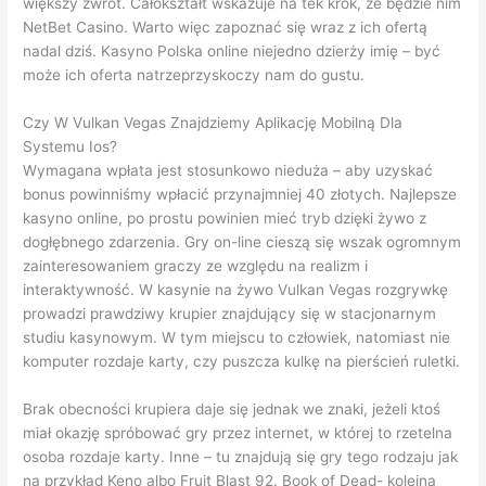
większy zwrot. Całokształt wskazuje na tek krok, że będzie nim
NetBet Casino. Warto więc zapoznać się wraz z ich ofertą
nadal dziś. Kasyno Polska online niejedno dzierży imię – być
może ich oferta natrzeprzyskoczy nam do gustu.
Czy W Vulkan Vegas Znajdziemy Aplikację Mobilną Dla
Systemu Ios?
Wymagana wpłata jest stosunkowo nieduża – aby uzyskać
bonus powinniśmy wpłacić przynajmniej 40 złotych. Najlepsze
kasyno online, po prostu powinien mieć tryb dzięki żywo z
dogłębnego zdarzenia. Gry on-line cieszą się wszak ogromnym
zainteresowaniem graczy ze względu na realizm i
interaktywność. W kasynie na żywo Vulkan Vegas rozgrywkę
prowadzi prawdziwy krupier znajdujący się w stacjonarnym
studiu kasynowym. W tym miejscu to człowiek, natomiast nie
komputer rozdaje karty, czy puszcza kulkę na pierścień ruletki.
Brak obecności krupiera daje się jednak we znaki, jeżeli ktoś
miał okazję spróbować gry przez internet, w której to rzetelna
osoba rozdaje karty. Inne – tu znajdują się gry tego rodzaju jak
na przykład Keno albo Fruit Blast 92. Book of Dead- kolejna