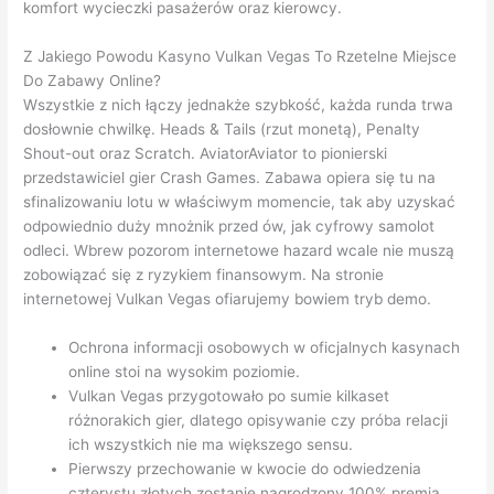
komfort wycieczki pasażerów oraz kierowcy.
Z Jakiego Powodu Kasyno Vulkan Vegas To Rzetelne Miejsce
Do Zabawy Online?
Wszystkie z nich łączy jednakże szybkość, każda runda trwa
dosłownie chwilkę. Heads & Tails (rzut monetą), Penalty
Shout-out oraz Scratch. AviatorAviator to pionierski
przedstawiciel gier Crash Games. Zabawa opiera się tu na
sfinalizowaniu lotu w właściwym momencie, tak aby uzyskać
odpowiednio duży mnożnik przed ów, jak cyfrowy samolot
odleci. Wbrew pozorom internetowe hazard wcale nie muszą
zobowiązać się z ryzykiem finansowym. Na stronie
internetowej Vulkan Vegas ofiarujemy bowiem tryb demo.
Ochrona informacji osobowych w oficjalnych kasynach
online stoi na wysokim poziomie.
Vulkan Vegas przygotowało po sumie kilkaset
różnorakich gier, dlatego opisywanie czy próba relacji
ich wszystkich nie ma większego sensu.
Pierwszy przechowanie w kwocie do odwiedzenia
czterystu złotych zostanie nagrodzony 100% premią.