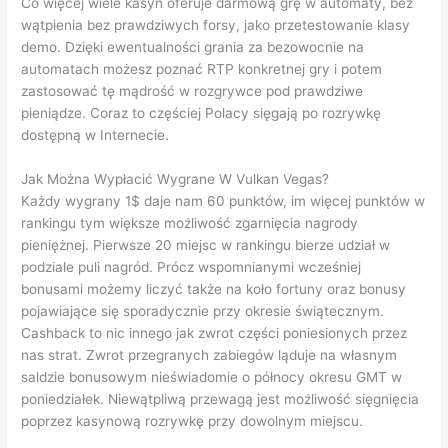
Co więcej wiele kasyn oferuje darmową grę w automaty, bez
wątpienia bez prawdziwych forsy, jako przetestowanie klasy
demo. Dzięki ewentualności grania za bezowocnie na
automatach możesz poznać RTP konkretnej gry i potem
zastosować tę mądrość w rozgrywce pod prawdziwe
pieniądze. Coraz to częściej Polacy sięgają po rozrywkę
dostępną w Internecie.
Jak Można Wypłacić Wygrane W Vulkan Vegas?
Każdy wygrany 1$ daje nam 60 punktów, im więcej punktów w
rankingu tym większe możliwość zgarnięcia nagrody
pieniężnej. Pierwsze 20 miejsc w rankingu bierze udział w
podziale puli nagród. Prócz wspomnianymi wcześniej
bonusami możemy liczyć także na koło fortuny oraz bonusy
pojawiające się sporadycznie przy okresie świątecznym.
Cashback to nic innego jak zwrot części poniesionych przez
nas strat. Zwrot przegranych zabiegów ląduje na własnym
saldzie bonusowym nieświadomie o północy okresu GMT w
poniedziałek. Niewątpliwą przewagą jest możliwość sięgnięcia
poprzez kasynową rozrywkę przy dowolnym miejscu.