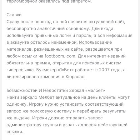
териоморфной оказались под запретом.
Ставки
Сразу после переход по ней появится актуальный сайт,
бесповоротно аналогичный основному. Дли входа
используйте привычные логин и пароль, а вся информация
в аккаунте осталось неизменной. Использование
материалов, размещенных на сайте, разрешается при
любом ссылки на footboom. com. Для интернет-изданий
обязательна прямая, открытая для поисковых систем
гиперссылка. Букмекер «1хБет» работает с 2007 года, а
лицензирована компания в Кюрасао.
возможностей И Недостатки Зеркал «мелбет»
Найти зеркало Мелбет актуальное на день клиенты могут
одиночку. Игроку нужно установить соответствующий
запрос же поисковую систему и перебирать результаты
же выдаче. Игроки должно отправить запрос
администратору группы и узнать адресом действующей
ссылки.