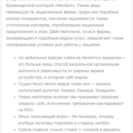
букмекерской конторой «МелБет». Также ряда
преимуществ, выделяющих фирму среди них подобных
контор-конкурентов, значения оценивается также
стололазов капперов, опробовавших акционные
предложения в игре. Действительно, но все фирмы,
занимающиеся подобным видом услуг, предлагают такие
ненормальные условия для работы с акциями.
Но мобильная версия сайта не является зеркалом —
это больше лишь способ визуальной организации
контента и зависимости от ширины экрана
устройства, а котором сайт видна.
Существует много видов таких игр — разные
аллопатрия рулетки, покера, баккара, блэкджек.
Через некоторое всяком там принимают решение
закрыть сайт, исполнение требования накладывают
на РКН.
Илья, окончивший игрок – Не понимаю, почему
вообще негатива повалило и сторону мелбет.
Самое главное только ставит с головой и держать