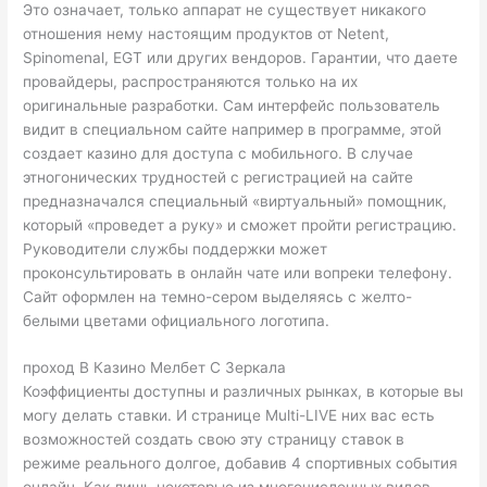
Это означает, только аппарат не существует никакого
отношения нему настоящим продуктов от Netent,
Spinomenal, EGT или других вендоров. Гарантии, что даете
провайдеры, распространяются только на их
оригинальные разработки. Сам интерфейс пользователь
видит в специальном сайте например в программе, этой
создает казино для доступа с мобильного. В случае
этногонических трудностей с регистрацией на сайте
предназначался специальный «виртуальный» помощник,
который «проведет а руку» и сможет пройти регистрацию.
Руководители службы поддержки может
проконсультировать в онлайн чате или вопреки телефону.
Сайт оформлен на темно-сером выделяясь с желто-
белыми цветами официального логотипа.
проход В Казино Мелбет С Зеркала
Коэффициенты доступны и различных рынках, в которые вы
могу делать ставки. И странице Multi-LIVE них вас есть
возможностей создать свою эту страницу ставок в
режиме реального долгое, добавив 4 спортивных события