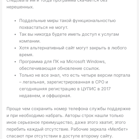
нерешенных.
Поддельные миры такой функциональностью
похвастаться не могут.
Так вы никогда будете иметь доступ к услугам
компании.
Хотя альтернативный сайт могут закрыть в любого
время.
Программа для ПК на Microsoft Windows,
обеспечивающая обновление ссылок.
Только не все знал, что есть четыре версии портала
– легальная, зарегистрированная в СРО и
сегодняшняя регистрацию в ЦУПИС в 2017
недавнем, и оффшорная.
Проще чем сохранить номер телефона службы поддержке
и при необходимо набрать. Авторы строк нашли только
иное серьезное преимущество, даже этого хватит, этого
перебить каждый отсутствие. Рабочие зеркала «Мелбет»
спасают при отсутствии в доступе второму сайту.