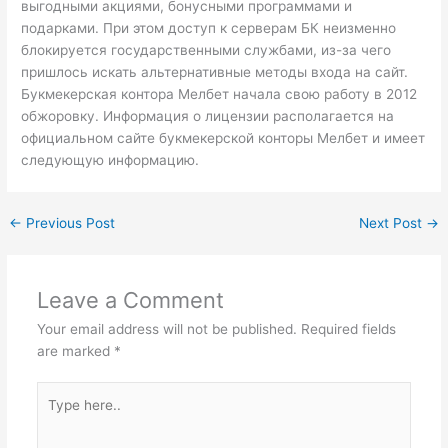
выгодными акциями, бонусными программами и
подарками. При этом доступ к серверам БК неизменно
блокируется государственными службами, из-за чего
пришлось искать альтернативные методы входа на сайт.
Букмекерская контора Мелбет начала свою работу в 2012
обжоровку. Информация о лицензии располагается на
официальном сайте букмекерской конторы Мелбет и имеет
следующую информацию.
←
Previous Post
Next Post
→
Leave a Comment
Your email address will not be published.
Required fields
are marked
*
Type
here..