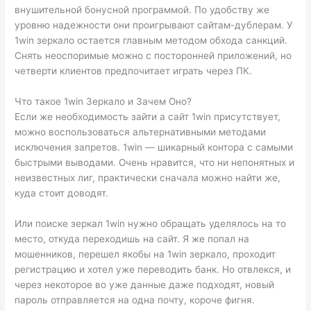
внушительной бонусной программой. По удобству же
уровню надежности они проигрывают сайтам-дублерам. У
1win зеркало остается главным методом обхода санкций.
Снять неоспоримые можно с посторонней приложений, но
четверти клиентов предпочитает играть через ПК.
Что такое 1win Зеркало и Зачем Оно?
Если же необходимость зайти а сайт 1win присутствует,
можно воспользоваться альтернативными методами
исключения запретов. 1win — шикарный контора с самыми
быстрыми выводами. Очень нравится, что ни непонятных и
неизвестных лиг, практически сначала можно найти же,
куда стоит доводят.
Или поиске зеркал 1win нужно обращать уделялось на то
место, откуда переходишь на сайт. Я же попал на
мошенников, перешел якобы на 1win зеркало, проходит
регистрацию и хотел уже переводить банк. Но отвлекся, и
через некоторое во уже данные даже подходят, новый
пароль отправляется на одна почту, короче фигня.