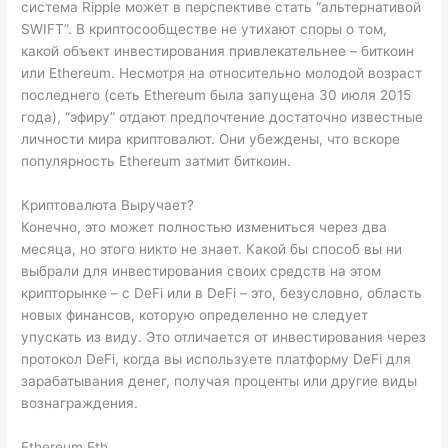
система Ripple может в перспективе стать “альтернативой
SWIFT”. В криптосообществе не утихают споры о том,
какой объект инвестирования привлекательнее – биткоин
или Ethereum. Несмотря на относительно молодой возраст
последнего (сеть Ethereum была запущена 30 июля 2015
года), “эфиру” отдают предпочтение достаточно известные
личности мира криптовалют. Они убеждены, что вскоре
популярность Ethereum затмит биткоин.
Криптовалюта Выручает?
Конечно, это может полностью измениться через два
месяца, но этого никто не знает. Какой бы способ вы ни
выбрали для инвестирования своих средств на этом
крипторынке – с DeFi или в DeFi – это, безусловно, область
новых финансов, которую определенно не следует
упускать из виду. Это отличается от инвестирования через
протокол DeFi, когда вы используете платформу DeFi для
зарабатывания денег, получая проценты или другие виды
вознаграждения.
Ethereum Eth