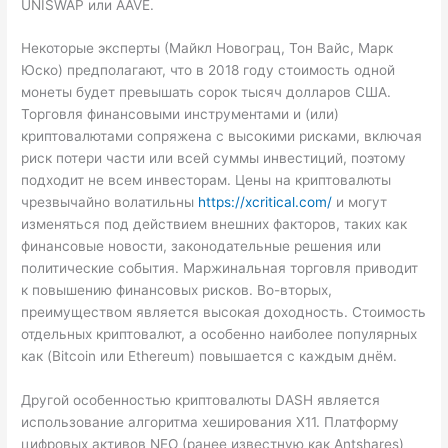
UNISWAP или AAVE.
Некоторые эксперты (Майкл Новограц, Тон Вайс, Марк
Юско) предполагают, что в 2018 году стоимость одной
монеты будет превышать сорок тысяч долларов США.
Торговля финансовыми инструментами и (или)
криптовалютами сопряжена с высокими рисками, включая
риск потери части или всей суммы инвестиций, поэтому
подходит не всем инвесторам. Цены на криптовалюты
чрезвычайно волатильны
https://xcritical.com/
и могут
изменяться под действием внешних факторов, таких как
финансовые новости, законодательные решения или
политические события. Маржинальная торговля приводит
к повышению финансовых рисков. Во-вторых,
преимуществом является высокая доходность. Стоимость
отдельных криптовалют, а особенно наиболее популярных
как (Bitcoin или Ethereum) повышается с каждым днём.
Другой особенностью криптовалюты DASH является
использование алгоритма хеширования X11. Платформу
цифровых активов NEO (ранее известную как Antshares)