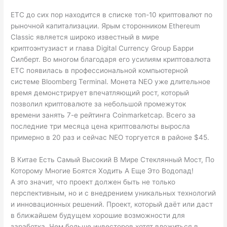
ETC до сих пор находится в списке топ-10 криптовалют по
рыночной капитализации. Ярым сторонником Ethereum
Classic является широко известный в мире
криптоэнтузиаст и глава Digital Currency Group Барри
Силберт. Во многом благодаря его усилиям криптовалюта
ETC появилась в профессиональной компьютерной
системе Bloomberg Terminal. Монета NEO уже длительное
время демонстрирует впечатляющий рост, который
позволил криптовалюте за небольшой промежуток
времени занять 7-е рейтинга Coinmarketcap. Всего за
последние три месяца цена криптовалюты выросла
примерно в 20 раз и сейчас NEO торгуется в районе $45.
В Китае Есть Самый Высокий В Мире Стеклянный Мост, По
Которому Многие Боятся Ходить А Еще Это Водопад!
А это значит, что проект должен быть не только
перспективным, но и с внедрением уникальных технологий
и инновационных решений. Проект, который даёт или даст
в ближайшем будущем хорошие возможности для
заработка. Чем больше инвесторов хотят вложиться в